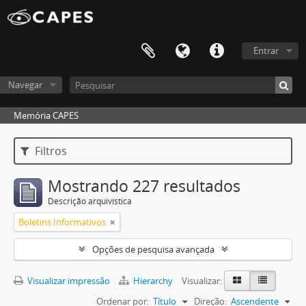
Entrar
Navegar
Memória CAPES
Filtros
Mostrando 227 resultados
Descrição arquivística
Boletins Informativos
Opções de pesquisa avançada
Visualizar impressão
Hierarchy
Visualizar:
Ordenar por:
Título
Direção:
Ascendente