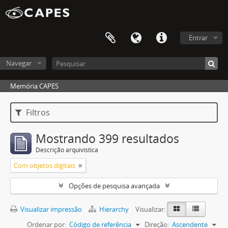
Entrar
Navegar
Memória CAPES
Filtros
Mostrando 399 resultados
Descrição arquivística
Com objetos digitais
Opções de pesquisa avançada
Visualizar impressão
Hierarchy
Visualizar:
Ordenar por:
Código de referência
Direção:
Ascendente