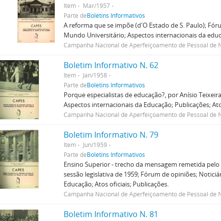
Item
Mar/1957
Parte de
Boletins Informativos
A reforma que se impõe (d'O Estado de S. Paulo); Fóru
Mundo Universitário; Aspectos internacionais da educa
Campanha Nacional de Aperfeiçoamento de Pessoal de N
Boletim Informativo N. 62
Item
Jan/1958
Parte de
Boletins Informativos
Porque especialistas de educação?, por Anísio Teixeir
Aspectos internacionais da Educação; Publicações; Atos
Campanha Nacional de Aperfeiçoamento de Pessoal de N
Boletim Informativo N. 79
Item
Jun/1959
Parte de
Boletins Informativos
Ensino Superior - trecho da mensagem remetida pelo S
sessão legislativa de 1959; Fórum de opiniões; Notici
Educação; Atos oficiais; Publicações.
Campanha Nacional de Aperfeiçoamento de Pessoal de N
Boletim Informativo N. 81