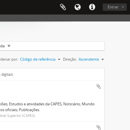
Entrar
ada
denar por:
Código de referência
Direção:
Ascendente
digitais
niões; Estudos e atividades da CAPES; Noticiário; Mundo
s oficiais; Publicações.
ível Superior (CAPES)