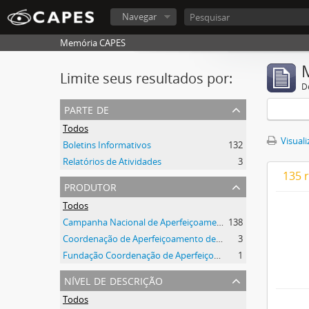
Navegar
Memória CAPES
Limite seus resultados por:
D
parte de
Todos
Visuali
Boletins Informativos
132
Relatórios de Atividades
3
135 
produtor
Todos
Campanha Nacional de Aperfeiçoamento de Pessoal de Nível Superior (CAPES)
138
Coordenação de Aperfeiçoamento de Pessoal de Nível Superior (CAPES)
3
Fundação Coordenação de Aperfeiçoamento de Pessoal de Nível Superior (CAPES)
1
nível de descrição
Todos