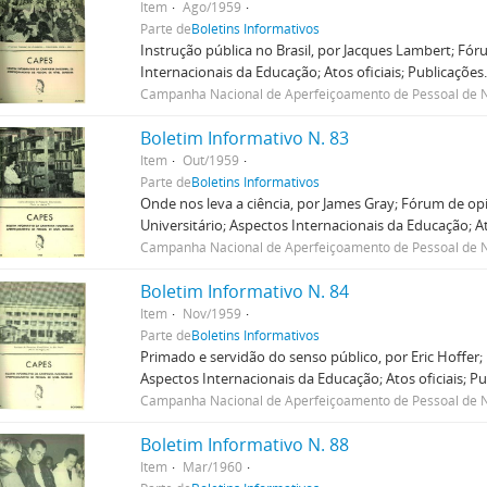
Item
Ago/1959
Parte de
Boletins Informativos
Instrução pública no Brasil, por Jacques Lambert; Fór
Internacionais da Educação; Atos oficiais; Publicações
Campanha Nacional de Aperfeiçoamento de Pessoal de N
Boletim Informativo N. 83
Item
Out/1959
Parte de
Boletins Informativos
Onde nos leva a ciência, por James Gray; Fórum de op
Universitário; Aspectos Internacionais da Educação; Ato
Campanha Nacional de Aperfeiçoamento de Pessoal de N
Boletim Informativo N. 84
Item
Nov/1959
Parte de
Boletins Informativos
Primado e servidão do senso público, por Eric Hoffer;
Aspectos Internacionais da Educação; Atos oficiais; Pu
Campanha Nacional de Aperfeiçoamento de Pessoal de N
Boletim Informativo N. 88
Item
Mar/1960