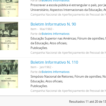
Parte de
Boletins Informativos
Proscrever a escola pública é estrangular o país, por
Universitário; Aspectos Internacionais da Educação; Ato
Campanha Nacional de Aperfeiçoamento de Pessoal de N
Boletim Informativo N. 90
Item
Mai/1960
Parte de
Boletins Informativos
Educação Superior nas Américas; Fórum de opiniões; N
da Educação; Atos oficiais;
Publicações.
Campanha Nacional de Aperfeiçoamento de Pessoal de N
Boletim Informativo N. 110
Item
Jan/1962
Parte de
Boletins Informativos
Simpósio Nacional de Reitores; Fórum de opiniões; No
Educação; Atos oficiais;
Publicações.
Campanha Nacional de Aperfeiçoamento de Pessoal de N
Resultados 11 até 20 de 1