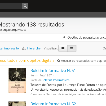
Mostrando 138 resultados
escrição arquivística
Opções de pesquisa avanç
zar impressão
Hierarchy
Visualizar:
Or
resultados com objetos digitais
Mostrar os resultados com objetos 
Boletim Informativo N. 51
Item
Fev/1957
Parte de
Boletins Informativos
Teixeira de Freitas, por Lourenço Filho; Fórum de opi
Universitário; Aspectos internacionais da educação; Ato
Campanha Nacional de Aperfeiçoamento de Pessoal de N
Boletim Informativo N. 52