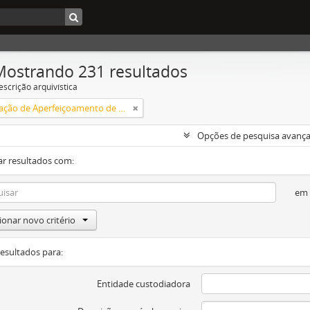
Mostrando 231 resultados
escrição arquivística
Coordenação de Aperfeiçoamento de Pessoal de Nível Superior (CAPES)
Opções de pesquisa avanç
ar resultados com:
em
ionar novo critério
resultados para:
Entidade custodiadora