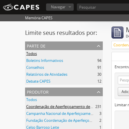
Navegar
Memória CAPES
Limite seus resultados por:
D
parte de
Todos
Boletins Informativos
94
Encontr
Conselhos
91
Relatórios de Atividades
30
Debate CAPES
12
produtor
Adic
Todos
Limitar 
Coordenação de Aperfeiçoamento de Pessoal de Nível Superior (CAPES)
231
Campanha Nacional de Aperfeiçoamento de Pessoal de Nível Superior (CAPES)
3
Fundação Coordenação de Aperfeiçoamento de Pessoal de Nível Superior (CAPES)
2
Celso Barroso Leite
1