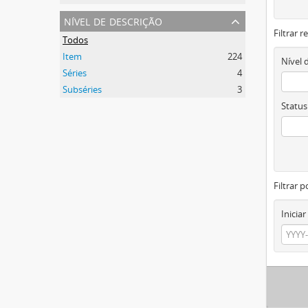
nível de descrição
Filtrar 
Todos
Item
224
Nível 
Séries
4
Subséries
3
Status
Filtrar p
Iniciar