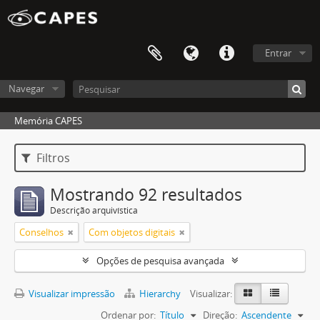
Entrar
Navegar
Memória CAPES
Filtros
Mostrando 92 resultados
Descrição arquivística
Conselhos
Com objetos digitais
Opções de pesquisa avançada
Visualizar impressão
Hierarchy
Visualizar:
Ordenar por:
Título
Direção:
Ascendente