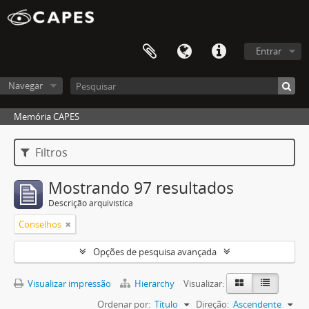
Entrar
Navegar
Memória CAPES
Filtros
Mostrando 97 resultados
Descrição arquivística
Conselhos
Opções de pesquisa avançada
Visualizar impressão
Hierarchy
Visualizar:
Ordenar por:
Título
Direção:
Ascendente