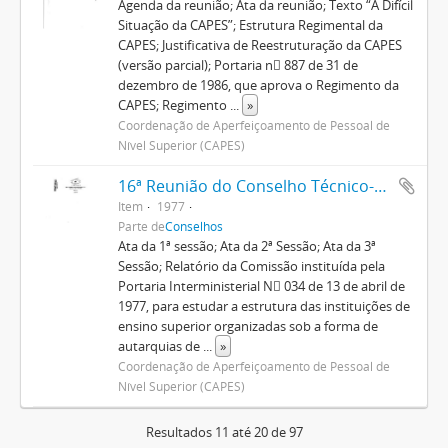
Agenda da reunião; Ata da reunião; Texto “A Difícil
Situação da CAPES”; Estrutura Regimental da
CAPES; Justificativa de Reestruturação da CAPES
(versão parcial); Portaria n 887 de 31 de
dezembro de 1986, que aprova o Regimento da
CAPES; Regimento
...
»
Coordenação de Aperfeiçoamento de Pessoal de
Nível Superior (CAPES)
16ª Reunião do Conselho Técnico-Administrativo
Item
1977
Parte de
Conselhos
Ata da 1ª sessão; Ata da 2ª Sessão; Ata da 3ª
Sessão; Relatório da Comissão instituída pela
Portaria Interministerial N 034 de 13 de abril de
1977, para estudar a estrutura das instituições de
ensino superior organizadas sob a forma de
autarquias de
...
»
Coordenação de Aperfeiçoamento de Pessoal de
Nível Superior (CAPES)
Resultados 11 até 20 de 97