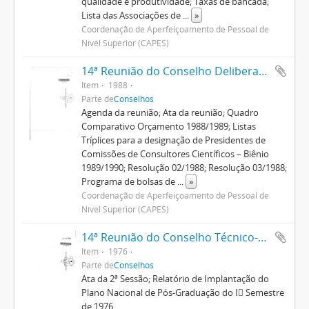
qualidade e produtividade; Taxas de bancada;
Lista das Associações de
...
»
Coordenação de Aperfeiçoamento de Pessoal de
Nível Superior (CAPES)
14ª Reunião do Conselho Deliberativo
Item
1988
Parte de
Conselhos
Agenda da reunião; Ata da reunião; Quadro
Comparativo Orçamento 1988/1989; Listas
Tríplices para a designação de Presidentes de
Comissões de Consultores Científicos – Biênio
1989/1990; Resolução 02/1988; Resolução 03/1988;
Programa de bolsas de
...
»
Coordenação de Aperfeiçoamento de Pessoal de
Nível Superior (CAPES)
14ª Reunião do Conselho Técnico-Administrativo
Item
1976
Parte de
Conselhos
Ata da 2ª Sessão; Relatório de Implantação do
Plano Nacional de Pós-Graduação do I Semestre
de 1976.