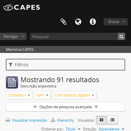
Entrar
Navegar
Memória CAPES
Filtros
Mostrando 91 resultados
Descrição arquivística
Conselhos
Item
Com objetos digitais
Opções de pesquisa avançada
Visualizar impressão
Hierarchy
Visualizar:
Ordenar por:
Título
Direção:
Ascendente