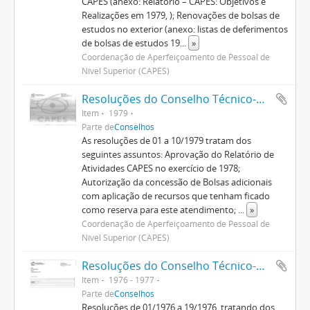
CAPES (anexo: Relatório – CAPES: Objetivos e
Realizações em 1979, ); Renovações de bolsas de
estudos no exterior (anexo: listas de deferimentos
de bolsas de estudos 19
...
»
Coordenação de Aperfeiçoamento de Pessoal de
Nível Superior (CAPES)
Resoluções do Conselho Técnico-Administrativo (1974-1982)
Item
1979
Parte de
Conselhos
As resoluções de 01 a 10/1979 tratam dos
seguintes assuntos: Aprovação do Relatório de
Atividades CAPES no exercício de 1978;
Autorização da concessão de Bolsas adicionais
com aplicação de recursos que tenham ficado
como reserva para este atendimento;
...
»
Coordenação de Aperfeiçoamento de Pessoal de
Nível Superior (CAPES)
Resoluções do Conselho Técnico-Administrativo (1974-1982)
Item
1976 - 1977
Parte de
Conselhos
Resoluções de 01/1976 a 19/1976, tratando dos