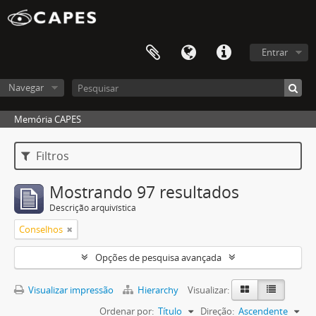
Entrar
Navegar
Memória CAPES
Filtros
Mostrando 97 resultados
Descrição arquivística
Conselhos
Opções de pesquisa avançada
Visualizar impressão
Hierarchy
Visualizar:
Ordenar por:
Título
Direção:
Ascendente