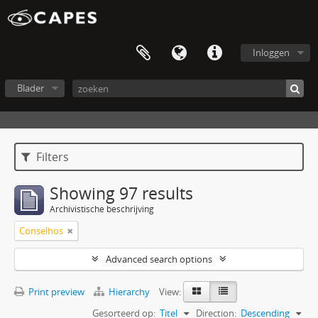
Inloggen
Blader
Filters
Showing 97 results
Archivistische beschrijving
Conselhos
Advanced search options
Print preview
Hierarchy
View:
Gesorteerd op:
Titel
Direction:
Descending