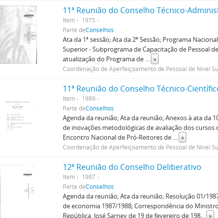
11ª Reunião do Conselho Técnico-Adminis
Item
1975
Parte de
Conselhos
Ata da 1ª sessão; Ata da 2ª Sessão; Programa Nacional
Superior - Subprograma de Capacitação de Pessoal de 
atualização do Programa de
...
»
Coordenação de Aperfeiçoamento de Pessoal de Nível Su
11ª Reunião do Conselho Técnico-Científic
Item
1989
Parte de
Conselhos
Agenda da reunião; Ata da reunião; Anexos à ata da 
de inovações metodológicas de avaliação dos cursos 
Encontro Nacional de Pró-Reitores de
...
»
Coordenação de Aperfeiçoamento de Pessoal de Nível Su
12ª Reunião do Conselho Deliberativo
Item
1987
Parte de
Conselhos
Agenda da reunião; Ata da reunião; Resolução 01/198
de economia 1987/1988; Correspondência do Ministro
República, José Sarney de 19 de fevereiro de 198
...
»