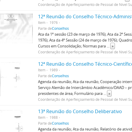
Coordenação de Aperfeiçoamento de Pessoal de Nível Su
12ª Reunião do Conselho Técnico-Adminis
Item
1976
Parte de
Conselhos
Ata da 1ª sessão (23 de março de 1976); Ata da 2ª Ses
1976); Ata da 4ª Sessão (24 de março de 1976); Quadro
Cursos em Consolidação; Normas para
...
»
Coordenação de Aperfeiçoamento de Pessoal de Nível Su
12ª Reunião do Conselho Técnico-Científic
Item
1989
Parte de
Conselhos
Agenda da reunião; Ata da reunião; Cooperação inte
Serviço Alemão de Intercâmbio Acadêmico/DAAD – prog
presidentes de área; Formulário para
...
»
Coordenação de Aperfeiçoamento de Pessoal de Nível Su
13ª Reunião do Conselho Deliberativo
Item
1988
Parte de
Conselhos
Agenda da reunião; Ata da reunião; Relatório de ati