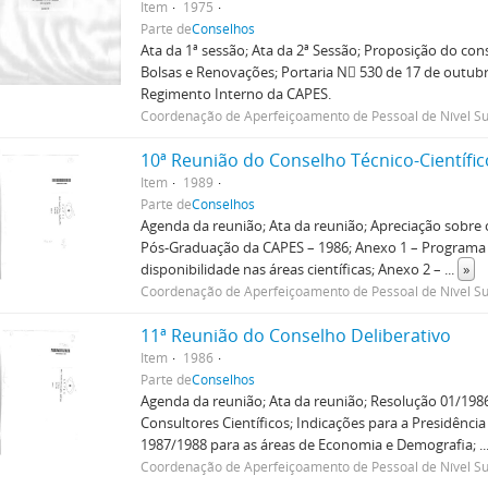
Item
1975
Parte de
Conselhos
Ata da 1ª sessão; Ata da 2ª Sessão; Proposição do cons
Bolsas e Renovações; Portaria N 530 de 17 de outub
Regimento Interno da CAPES.
Coordenação de Aperfeiçoamento de Pessoal de Nível Su
10ª Reunião do Conselho Técnico-Científic
Item
1989
Parte de
Conselhos
Agenda da reunião; Ata da reunião; Apreciação sobr
Pós-Graduação da CAPES – 1986; Anexo 1 – Programa
disponibilidade nas áreas científicas; Anexo 2 –
...
»
Coordenação de Aperfeiçoamento de Pessoal de Nível Su
11ª Reunião do Conselho Deliberativo
Item
1986
Parte de
Conselhos
Agenda da reunião; Ata da reunião; Resolução 01/198
Consultores Científicos; Indicações para a Presidênci
1987/1988 para as áreas de Economia e Demografia;
.
Coordenação de Aperfeiçoamento de Pessoal de Nível Su