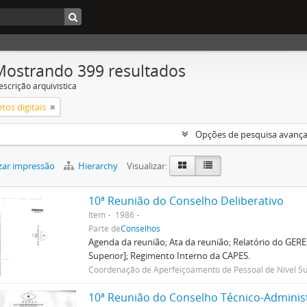
Mostrando 399 resultados
escrição arquivística
tos digitais
Opções de pesquisa avanç
zar impressão
Hierarchy
Visualizar:
10ª Reunião do Conselho Deliberativo
Item
1986
Parte de
Conselhos
Agenda da reunião; Ata da reunião; Relatório do GER
Superior]; Regimento Interno da CAPES.
Coordenação de Aperfeiçoamento de Pessoal de Nível Su
10ª Reunião do Conselho Técnico-Adminis