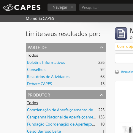
Navegar
Memória CAPES
Limite seus resultados por:
D
parte de
Com obje
Todos
Boletins Informativos
226
Conselhos
92
Visuali
Relatórios de Atividades
68
Debate CAPES
13
produtor
Todos
Coordenação de Aperfeiçoamento de Pessoal de Nível Superior (CAPES)
225
Campanha Nacional de Aperfeiçoamento de Pessoal de Nível Superior (CAPES)
135
Fundação Coordenação de Aperfeiçoamento de Pessoal de Nível Superior (CAPES)
10
Celso Barroso Leite
1