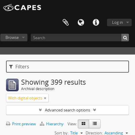
Log in
Browse
Filters
Showing 399 results
Archival description
With digital objects
Advanced search options
Print preview
Hierarchy
View:
Sort by:
Title
Direction:
Ascending