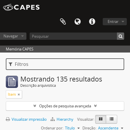
Entrar
Navegar
Memória CAPES
Filtros
Mostrando 135 resultados
Descrição arquivística
Item
Opções de pesquisa avançada
Visualizar impressão
Hierarchy
Visualizar:
Ordenar por:
Título
Direção:
Ascendente