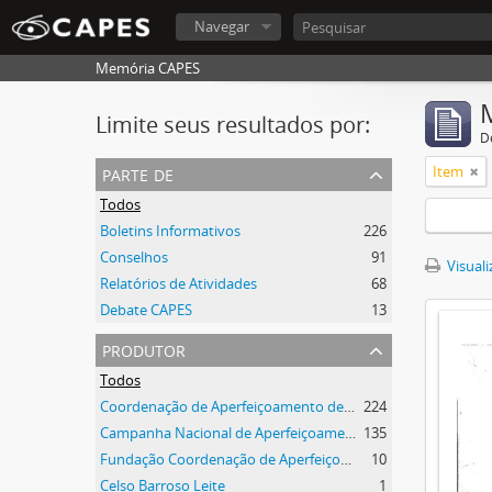
Navegar
Memória CAPES
Limite seus resultados por:
D
parte de
Item
Todos
Boletins Informativos
226
Conselhos
91
Visuali
Relatórios de Atividades
68
Debate CAPES
13
produtor
Todos
Coordenação de Aperfeiçoamento de Pessoal de Nível Superior (CAPES)
224
Campanha Nacional de Aperfeiçoamento de Pessoal de Nível Superior (CAPES)
135
Fundação Coordenação de Aperfeiçoamento de Pessoal de Nível Superior (CAPES)
10
Celso Barroso Leite
1