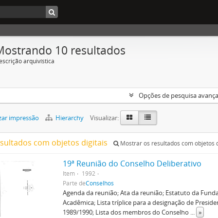
Mostrando 10 resultados
escrição arquivística
Opções de pesquisa avanç
zar impressão
Hierarchy
Visualizar:
esultados com objetos digitais
Mostrar os resultados com objetos d
19ª Reunião do Conselho Deliberativo
Item
1992
Parte de
Conselhos
Agenda da reunião; Ata da reunião; Estatuto da Fun
Acadêmica; Lista tríplice para a designação de Presid
1989/1990; Lista dos membros do Conselho
...
»