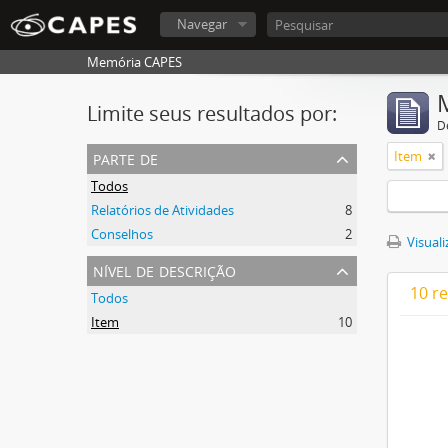
Navegar
Memória CAPES
Limite seus resultados por:
D
parte de
Item
Todos
Relatórios de Atividades
8
Conselhos
2
Visuali
nível de descrição
10 r
Todos
Item
10