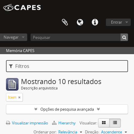
Entrar
Navegar
Memória CAPES
Filtros
Mostrando 10 resultados
Descrição arquivística
Item
Opções de pesquisa avançada
Visualizar impressão
Hierarchy
Visualizar:
Ordenar por:
Relevância
Direção:
Ascendente