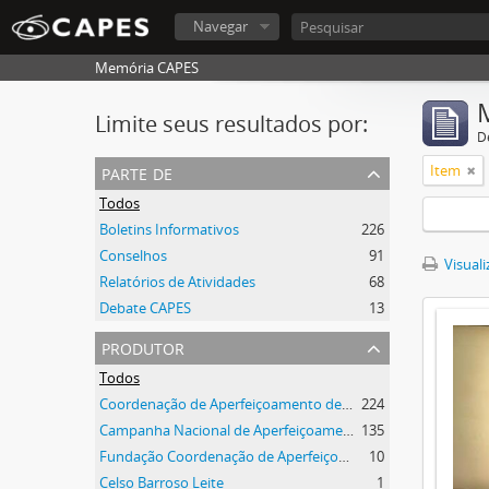
Navegar
Memória CAPES
Limite seus resultados por:
D
parte de
Item
Todos
Boletins Informativos
226
Conselhos
91
Visuali
Relatórios de Atividades
68
Debate CAPES
13
produtor
Todos
Coordenação de Aperfeiçoamento de Pessoal de Nível Superior (CAPES)
224
Campanha Nacional de Aperfeiçoamento de Pessoal de Nível Superior (CAPES)
135
Fundação Coordenação de Aperfeiçoamento de Pessoal de Nível Superior (CAPES)
10
Celso Barroso Leite
1