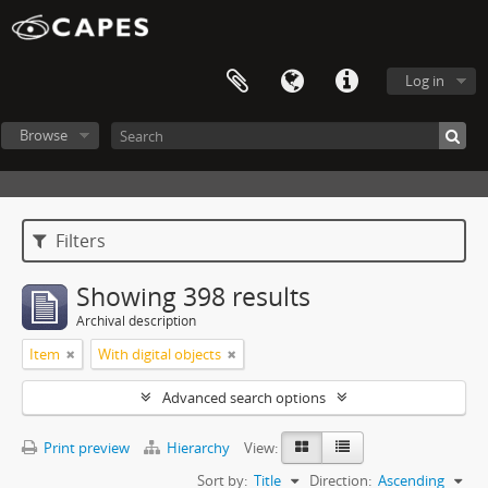
Log in
Browse
Filters
Showing 398 results
Archival description
Item
With digital objects
Advanced search options
Print preview
Hierarchy
View:
Sort by:
Title
Direction:
Ascending