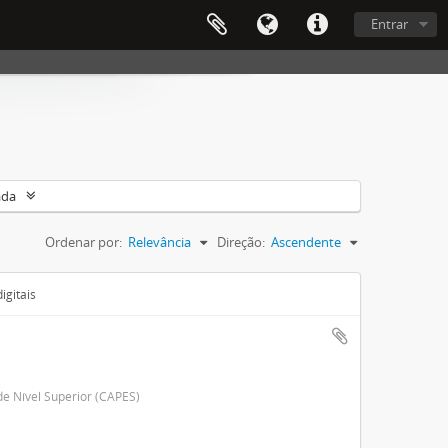
Entrar
ada
Ordenar por:
Relevância
Direção:
Ascendente
igitais
e Nível Superior (CAPES)