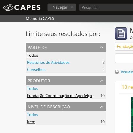
Navegar
Memória CAPES
Limite seus resultados por:
D
parte de
Todos
Relatórios de Atividades
8
Conselhos
2
Visuali
produtor
10 r
Todos
Fundação Coordenação de Aperfeiçoamento de Pessoal de Nível Superior (CAPES)
10
nível de descrição
Todos
Item
10