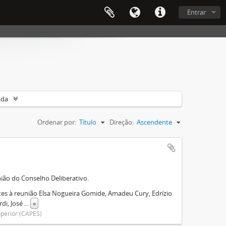
Entrar
ada
Ordenar por:
Título
Direção:
Ascendente
nião do Conselho Deliberativo.
tes à reunião Elsa Nogueira Gomide, Amadeu Cury, Edrízio
di, José
...
»
perior (CAPES)