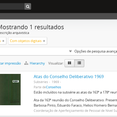
Mostrando 1 resultados
escrição arquivística
s
Com objetos digitais
Opções de pesquisa avanç
zar impressão
Hierarchy
Visualizar:
Atas do Conselho Deliberativo 1969
Subséries
1969
Parte de
Conselhos
Estão incluídos na subsérie as atas da 163ª a 178ª reu
Ata da 163ª reunião do Conselho Deliberativo: Presen
Barbosa Pinto, Eduardo Faraco, Helios Homero Bernar
Coordenação de Aperfeiçoamento de Pessoal de Nível Su