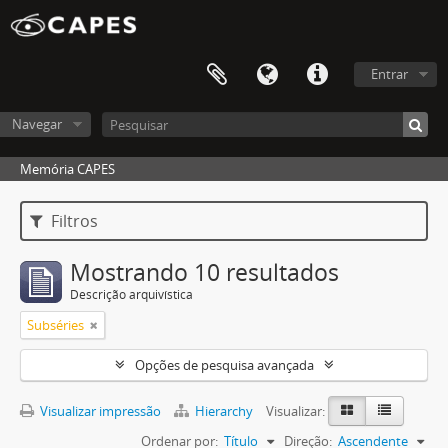
Entrar
Navegar
Memória CAPES
Filtros
Mostrando 10 resultados
Descrição arquivística
Subséries
Opções de pesquisa avançada
Visualizar impressão
Hierarchy
Visualizar:
Ordenar por:
Título
Direção:
Ascendente