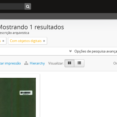
Mostrando 1 resultados
escrição arquivística
s
Com objetos digitais
Opções de pesquisa avanç
zar impressão
Hierarchy
Visualizar:
Or