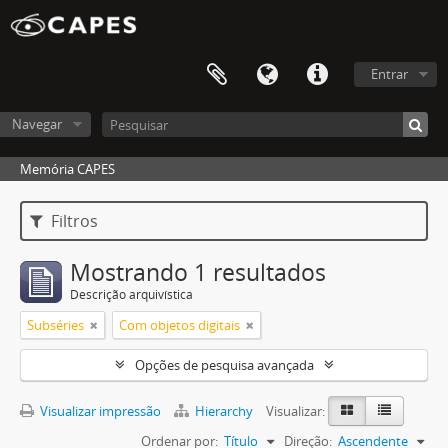
Entrar
Navegar
Memória CAPES
Filtros
Mostrando 1 resultados
Descrição arquivística
Subséries
Com objetos digitais
Opções de pesquisa avançada
Visualizar impressão
Hierarchy
Visualizar:
Ordenar por:
Título
Direção:
Ascendente