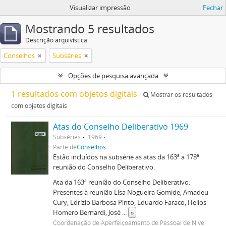
Visualizar impressão
Fechar
Mostrando 5 resultados
Descrição arquivística
Conselhos
Subséries
Opções de pesquisa avançada
1 resultados com objetos digitais
Mostrar os resultados
com objetos digitais
Atas do Conselho Deliberativo 1969
Subséries
1969
Parte de
Conselhos
Estão incluídos na subsérie as atas da 163ª a 178ª
reunião do Conselho Deliberativo.
Ata da 163ª reunião do Conselho Deliberativo:
Presentes à reunião Elsa Nogueira Gomide, Amadeu
Cury, Edrízio Barbosa Pinto, Eduardo Faraco, Helios
Homero Bernardi, José
...
»
Coordenação de Aperfeiçoamento de Pessoal de Nível