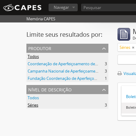
Navegar
Memória CAPES
Limite seus resultados por:
D
produtor
Séries
Todos
Coordenação de Aperfeiçoamento de Pessoal de Nível Superior (CAPES)
3
Campanha Nacional de Aperfeiçoamento de Pessoal de Nível Superior (CAPES)
3
Visuali
Fundação Coordenação de Aperfeiçoamento de Pessoal de Nível Superior (CAPES)
1
nível de descrição
Bolet
Todos
Séries
3
Boleti