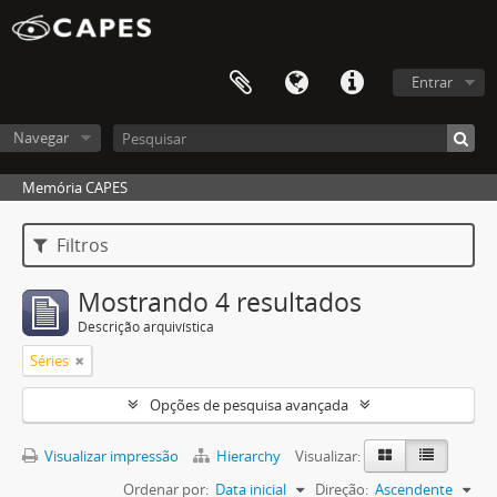
Entrar
Navegar
Memória CAPES
Filtros
Mostrando 4 resultados
Descrição arquivística
Séries
Opções de pesquisa avançada
Visualizar impressão
Hierarchy
Visualizar:
Ordenar por:
Data inicial
Direção:
Ascendente