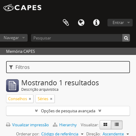
Entrar
Navegar
Memória CAPES
Filtros
Mostrando 1 resultados
Descrição arquivística
Conselhos
Séries
Opções de pesquisa avançada
Visualizar impressão
Hierarchy
Visualizar:
Ordenar por:
Código de referência
Direção:
Ascendente