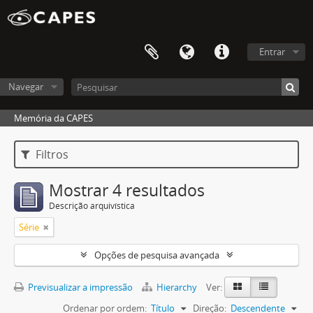
Entrar
Navegar
Memória da CAPES
Filtros
Mostrar 4 resultados
Descrição arquivística
Série
Opções de pesquisa avançada
Previsualizar a impressão
Hierarchy
Ver:
Ordenar por ordem:
Título
Direção:
Descendente