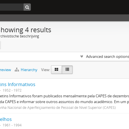
Showing 4 results
chivistische beschrijving
Advanced search option
preview
Hierarchy
View:
tins Informativos
1952 - 1972
etins Informativos foram publicados mensalmente pela CAPES de dezembro 
 da CAPES e informar sobre outros assuntos do mundo acadêmico. Em um p
ha Nacional de Aperfeiçoamento de Pessoal de Nível Superior (CAPES)
elhos
1961 - 1994