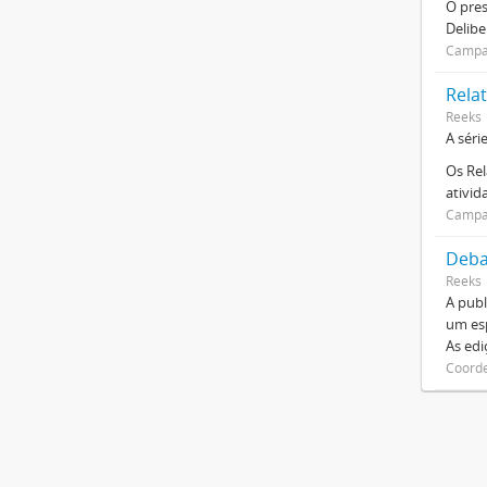
O pre
Delibe
Campan
Relat
Reeks
A séri
Os Rel
ativi
Campan
Deba
Reeks
A publ
um esp
As ed
Coorde