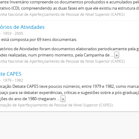
sente Inventário compreende os documentos produzidos e acumulados pelo
rativo (CD), compreendendo as duas fases em que ele existiu na estrutura da
ha Nacional de Aperfeiçoamento de Pessoal de Nível Superior (CAPES)
órios de Atividades
1953 - 2005
e está composta por 69 itens documentais.
atórios de Atividades foram documentos elaborados periodicamente pela ge
dades realizadas, num primeiro momento, pela Campanha de
...
»
ha Nacional de Aperfeiçoamento de Pessoal de Nível Superior (CAPES)
te CAPES
1979 - 1982
icação Debate CAPES teve poucos números, entre 1979 e 1982, como marca d
aço para se debater experiências, críticas e sugestões sobre a pós-graduaç
ições do ano de 1980 chegaram
...
»
nação de Aperfeiçoamento de Pessoal de Nível Superior (CAPES)