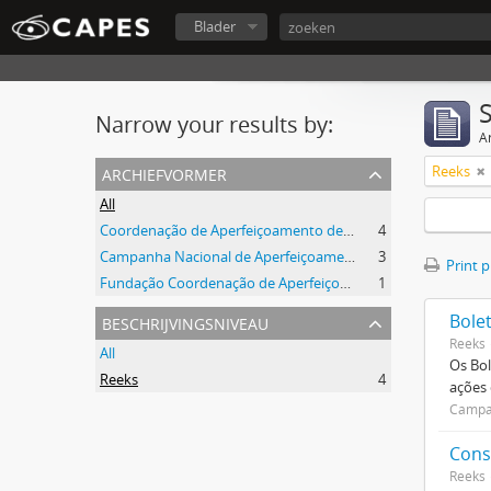
Blader
Narrow your results by:
Ar
archiefvormer
Reeks
All
Coordenação de Aperfeiçoamento de Pessoal de Nível Superior (CAPES)
4
Campanha Nacional de Aperfeiçoamento de Pessoal de Nível Superior (CAPES)
3
Print 
Fundação Coordenação de Aperfeiçoamento de Pessoal de Nível Superior (CAPES)
1
beschrijvingsniveau
Bole
Reeks
All
Os Bol
Reeks
4
ações
Campan
Cons
Reeks