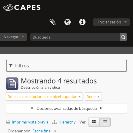
Iniciar sesión
Navegar
Filtros
Mostrando 4 resultados
Descripción archivística
Sólo las descripciones de nivel superior
Serie
Opciones avanzadas de búsqueda
Imprimir vista previa
Hierarchy
Ver :
Ordenar por:
Fecha final