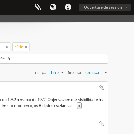
Ouverture de session
e Aperfeiçoamento de Pessoal de Nível Superior (CAPES)
Série
cée
Trier par:
Titre
Direction:
Croissant
de 1952 a março de 1972. Objetivavam dar visibilidade às
rimeiro momento, os Boletins traziam as
...
»