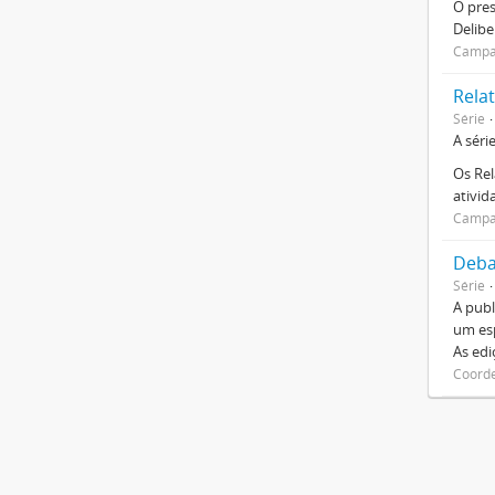
O pre
Delibe
Campan
Relat
Série
A séri
Os Rel
ativi
Campan
Deba
Série
A publ
um esp
As ed
Coorde