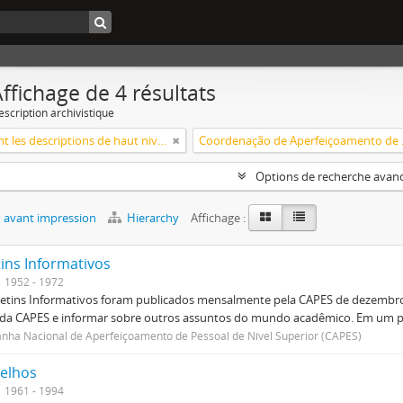
ffichage de 4 résultats
escription archivistique
Seulement les descriptions de haut niveau
Coordenação d
Options de recherche avan
 avant impression
Hierarchy
Affichage :
tins Informativos
1952 - 1972
etins Informativos foram publicados mensalmente pela CAPES de dezembro 
 da CAPES e informar sobre outros assuntos do mundo acadêmico. Em um p
ha Nacional de Aperfeiçoamento de Pessoal de Nível Superior (CAPES)
elhos
1961 - 1994