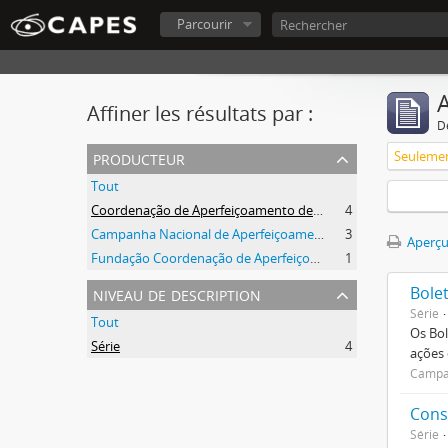
Parcourir
A
Affiner les résultats par :
D
producteur
Tout
Coordenação de Aperfeiçoamento de Pessoal de Nível Superior (CAPES)
4
Campanha Nacional de Aperfeiçoamento de Pessoal de Nível Superior (CAPES)
3
Aperçu
Fundação Coordenação de Aperfeiçoamento de Pessoal de Nível Superior (CAPES)
1
niveau de description
Bole
Série
Tout
Os Bol
Série
4
ações
Campan
Cons
Série