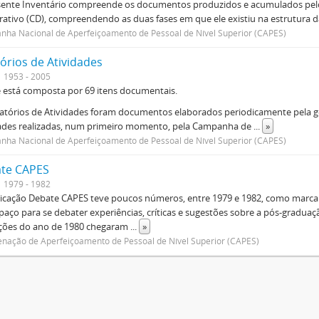
sente Inventário compreende os documentos produzidos e acumulados pelo
rativo (CD), compreendendo as duas fases em que ele existiu na estrutura da
ha Nacional de Aperfeiçoamento de Pessoal de Nível Superior (CAPES)
órios de Atividades
1953 - 2005
e está composta por 69 itens documentais.
atórios de Atividades foram documentos elaborados periodicamente pela ge
dades realizadas, num primeiro momento, pela Campanha de
...
»
ha Nacional de Aperfeiçoamento de Pessoal de Nível Superior (CAPES)
te CAPES
1979 - 1982
icação Debate CAPES teve poucos números, entre 1979 e 1982, como marca d
aço para se debater experiências, críticas e sugestões sobre a pós-graduaç
ições do ano de 1980 chegaram
...
»
nação de Aperfeiçoamento de Pessoal de Nível Superior (CAPES)