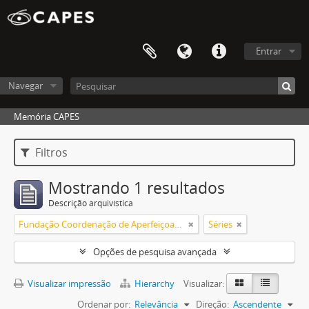
Entrar
Navegar
Memória CAPES
Filtros
Mostrando 1 resultados
Descrição arquivística
Fundação Coordenação de Aperfeiçoamento de Pessoal de Nível Superior (CAPES)
Séries
Opções de pesquisa avançada
Visualizar impressão
Hierarchy
Visualizar:
Ordenar por:
Relevância
Direção:
Ascendente