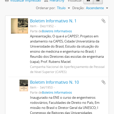
Visualizar impressão
Hierarchy
Visualizar:
Ordenar por:
Título
Direção:
Ascendente
Boletim Informativo N. 1
Item
Dez/1952
Parte de
Boletins Informativos
Apresentação; O que é a CAPES?; Projetos em
andamento na CAPES; Cidade Universitária da
Universidade do Brasil; Estudo da situação do
ensino de medicina e engenharia no Brasil; I
Reunião dos Diretores das escolas de engenharia
(capa); Prof. Rubens Maciel.
Campanha Nacional de Aperfeiçoamento de Pessoal
de Nível Superior (CAPES)
Boletim Informativo N. 10
Item
Set/1953
Parte de
Boletins Informativos
Inaugurado na ENE o curso de engenheiros
rodoviários; Faculdades de Direito no País; Em
missão no Brasil o Diretor Geral da UNESCO; I
Congresso de Reitores das Universidades