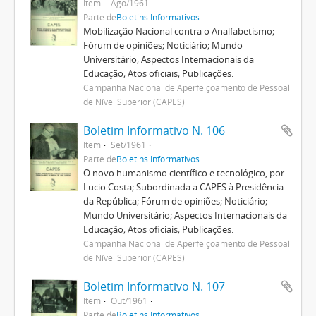
Item
Ago/1961
Parte de
Boletins Informativos
Mobilização Nacional contra o Analfabetismo;
Fórum de opiniões; Noticiário; Mundo
Universitário; Aspectos Internacionais da
Educação; Atos oficiais; Publicações.
Campanha Nacional de Aperfeiçoamento de Pessoal
de Nível Superior (CAPES)
Boletim Informativo N. 106
Item
Set/1961
Parte de
Boletins Informativos
O novo humanismo científico e tecnológico, por
Lucio Costa; Subordinada a CAPES à Presidência
da República; Fórum de opiniões; Noticiário;
Mundo Universitário; Aspectos Internacionais da
Educação; Atos oficiais; Publicações.
Campanha Nacional de Aperfeiçoamento de Pessoal
de Nível Superior (CAPES)
Boletim Informativo N. 107
Item
Out/1961
Parte de
Boletins Informativos