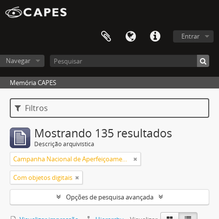
Entrar
Navegar
Memória CAPES
Filtros
Mostrando 135 resultados
Descrição arquivística
Campanha Nacional de Aperfeiçoamento de Pessoal de Nível Superior (CAPES)
Com objetos digitais
Opções de pesquisa avançada