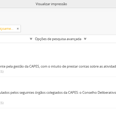
Visualizar impressão
Campanha Nacional de Aperfeiçoamento de Pessoal de Nível Superior (CAPES)
Opções de pesquisa avançada
te pela gestão da CAPES, com o intuito de prestar contas sobre as ativi
ES)
os pelos seguintes órgãos colegiados da CAPES: o Conselho Deliberativo 
ES)