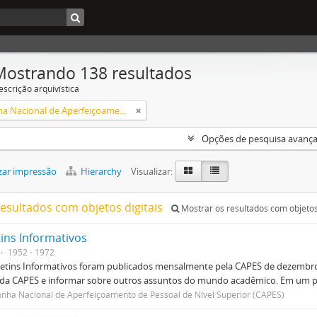
Mostrando 138 resultados
escrição arquivística
Campanha Nacional de Aperfeiçoamento de Pessoal de Nível Superior (CAPES)
Opções de pesquisa avanç
zar impressão
Hierarchy
Visualizar:
resultados com objetos digitais
Mostrar os resultados com objetos 
tins Informativos
1952 - 1972
etins Informativos foram publicados mensalmente pela CAPES de dezembro 
 da CAPES e informar sobre outros assuntos do mundo acadêmico. Em um p
ha Nacional de Aperfeiçoamento de Pessoal de Nível Superior (CAPES)