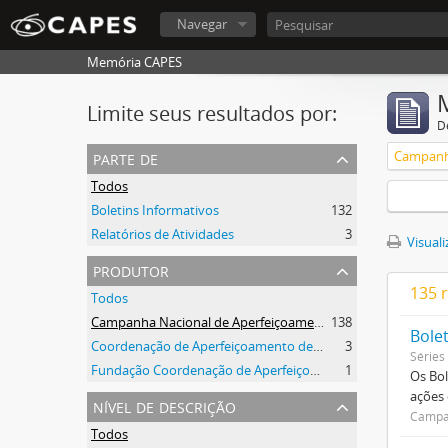
Navegar
Memória CAPES
Limite seus resultados por:
D
parte de
Todos
Boletins Informativos
132
Relatórios de Atividades
3
Visuali
produtor
135 
Todos
Campanha Nacional de Aperfeiçoamento de Pessoal de Nível Superior (CAPES)
138
Bole
Coordenação de Aperfeiçoamento de Pessoal de Nível Superior (CAPES)
3
Séries
Fundação Coordenação de Aperfeiçoamento de Pessoal de Nível Superior (CAPES)
1
Os Bol
ações
nível de descrição
Campan
Todos