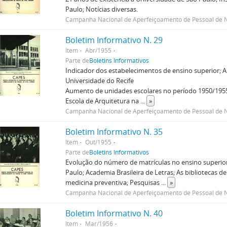
Paulo; Notícias diversas.
Campanha Nacional de Aperfeiçoamento de Pessoal de N
Boletim Informativo N. 29
Item
Abr/1955
Parte de
Boletins Informativos
Indicador dos estabelecimentos de ensino superior; A 
Universidade do Recife
Aumento de unidades escolares no período 1950/1955
Escola de Arquitetura na
...
»
Campanha Nacional de Aperfeiçoamento de Pessoal de N
Boletim Informativo N. 35
Item
Out/1955
Parte de
Boletins Informativos
Evolução do número de matrículas no ensino superior
Paulo; Academia Brasileira de Letras; As bibliotecas 
medicina preventiva; Pesquisas
...
»
Campanha Nacional de Aperfeiçoamento de Pessoal de N
Boletim Informativo N. 40
Item
Mar/1956