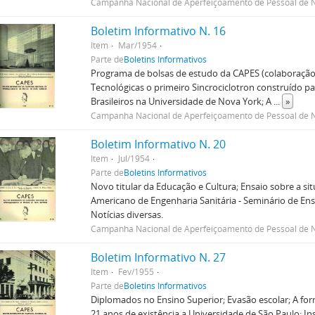
Campanha Nacional de Aperfeiçoamento de Pessoal de N
Boletim Informativo N. 16
Item
Mar/1954
Parte de
Boletins Informativos
Programa de bolsas de estudo da CAPES (colaboração
Tecnológicas o primeiro Sincrociclotron construído par
Brasileiros na Universidade de Nova York; A
...
»
Campanha Nacional de Aperfeiçoamento de Pessoal de N
Boletim Informativo N. 20
Item
Jul/1954
Parte de
Boletins Informativos
Novo titular da Educação e Cultura; Ensaio sobre a sit
Americano de Engenharia Sanitária - Seminário de Ensi
Notícias diversas.
Campanha Nacional de Aperfeiçoamento de Pessoal de N
Boletim Informativo N. 27
Item
Fev/1955
Parte de
Boletins Informativos
Diplomados no Ensino Superior; Evasão escolar; A for
21 anos de existência a Universidade de São Paulo; In