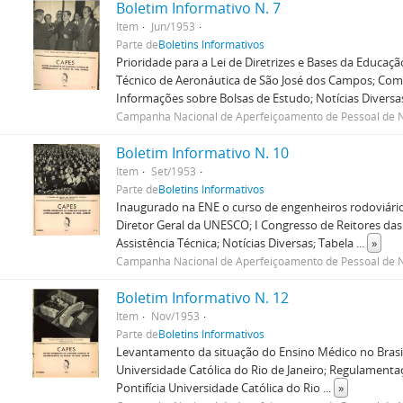
Boletim Informativo N. 7
Item
Jun/1953
Parte de
Boletins Informativos
Prioridade para a Lei de Diretrizes e Bases da Educaç
Técnico de Aeronáutica de São José dos Campos; Comi
Informações sobre Bolsas de Estudo; Notícias Diversa
Campanha Nacional de Aperfeiçoamento de Pessoal de N
Boletim Informativo N. 10
Item
Set/1953
Parte de
Boletins Informativos
Inaugurado na ENE o curso de engenheiros rodoviários
Diretor Geral da UNESCO; I Congresso de Reitores das
Assistência Técnica; Notícias Diversas; Tabela
...
»
Campanha Nacional de Aperfeiçoamento de Pessoal de N
Boletim Informativo N. 12
Item
Nov/1953
Parte de
Boletins Informativos
Levantamento da situação do Ensino Médico no Brasil;
Universidade Católica do Rio de Janeiro; Regulamenta
Pontifícia Universidade Católica do Rio
...
»