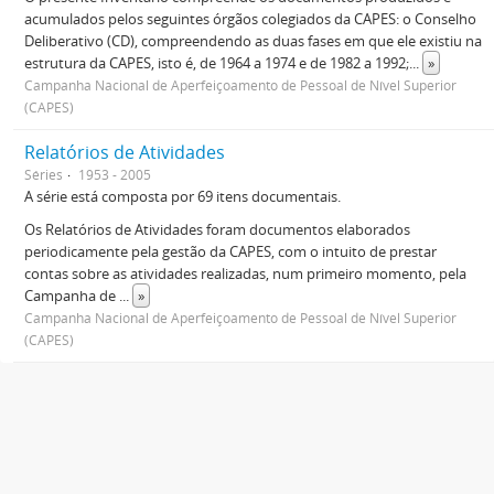
acumulados pelos seguintes órgãos colegiados da CAPES: o Conselho
Deliberativo (CD), compreendendo as duas fases em que ele existiu na
estrutura da CAPES, isto é, de 1964 a 1974 e de 1982 a 1992;
...
»
Campanha Nacional de Aperfeiçoamento de Pessoal de Nível Superior
(CAPES)
Relatórios de Atividades
Séries
1953 - 2005
A série está composta por 69 itens documentais.
Os Relatórios de Atividades foram documentos elaborados
periodicamente pela gestão da CAPES, com o intuito de prestar
contas sobre as atividades realizadas, num primeiro momento, pela
Campanha de
...
»
Campanha Nacional de Aperfeiçoamento de Pessoal de Nível Superior
(CAPES)