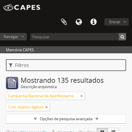
Entrar
Navegar
Memória CAPES
Filtros
Mostrando 135 resultados
Descrição arquivística
Campanha Nacional de Aperfeiçoamento de Pessoal de Nível Superior (CAPES)
Com objetos digitais
Opções de pesquisa avançada