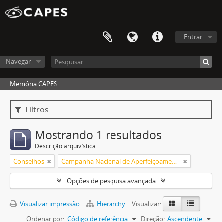
Entrar
Navegar
Memória CAPES
Filtros
Mostrando 1 resultados
Descrição arquivística
Conselhos
Campanha Nacional de Aperfeiçoamento de Pessoal de Nível Superior (CAPES)
Opções de pesquisa avançada
Visualizar impressão
Hierarchy
Visualizar:
Ordenar por:
Código de referência
Direção:
Ascendente