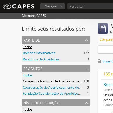
Navegar
Memória CAPES
Limite seus resultados por:
D
parte de
Todos
Boletins Informativos
132
Relatórios de Atividades
3
Visuali
produtor
135 
Todos
Campanha Nacional de Aperfeiçoamento de Pessoal de Nível Superior (CAPES)
138
Bole
Coordenação de Aperfeiçoamento de Pessoal de Nível Superior (CAPES)
3
Séries
Fundação Coordenação de Aperfeiçoamento de Pessoal de Nível Superior (CAPES)
1
Os Bol
ações
nível de descrição
Campan
Todos