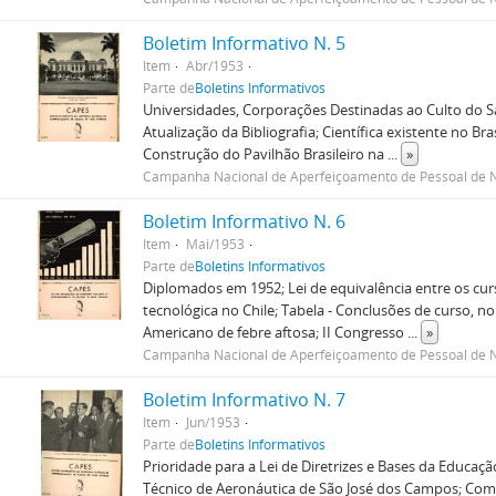
Boletim Informativo N. 5
Item
Abr/1953
Parte de
Boletins Informativos
Universidades, Corporações Destinadas ao Culto do Sa
Atualização da Bibliografia; Científica existente no Br
Construção do Pavilhão Brasileiro na
...
»
Campanha Nacional de Aperfeiçoamento de Pessoal de N
Boletim Informativo N. 6
Item
Mai/1953
Parte de
Boletins Informativos
Diplomados em 1952; Lei de equivalência entre os cur
tecnológica no Chile; Tabela - Conclusões de curso, no 
Americano de febre aftosa; II Congresso
...
»
Campanha Nacional de Aperfeiçoamento de Pessoal de N
Boletim Informativo N. 7
Item
Jun/1953
Parte de
Boletins Informativos
Prioridade para a Lei de Diretrizes e Bases da Educaç
Técnico de Aeronáutica de São José dos Campos; Comi