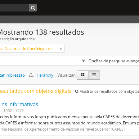
Mostrando 138 resultados
escrição arquivística
Campanha Nacional de Aperfeiçoamento de Pessoal de Nível Superior (CAPES)
Opções de pesquisa avanç
zar impressão
Hierarchy
Visualizar:
resultados com objetos digitais
Mostrar os resultados com objetos 
tins Informativos
1952 - 1972
etins Informativos foram publicados mensalmente pela CAPES de dezembro 
 da CAPES e informar sobre outros assuntos do mundo acadêmico. Em um p
ha Nacional de Aperfeiçoamento de Pessoal de Nível Superior (CAPES)