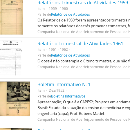
Relatórios Trimestrais de Atividades 1959
Item
1959 - 1960
Parte de
Relatórios de Atividades
Os Relatórios de 1959 foram apresentados trimestralm
somente os relatórios dos três primeiros trimestres, f
Campanha Nacional de Aperfeiçoamento de Pessoal de N
Relatório Trimestral de Atividades 1961
Item
1961 - 1962
Parte de
Relatórios de Atividades
O dossiê não contempla o último trimestre, que não 
Campanha Nacional de Aperfeiçoamento de Pessoal de N
Boletim Informativo N. 1
Item
Dez/1952
Parte de
Boletins Informativos
Apresentação; O que é a CAPES?; Projetos em andame
Brasil; Estudo da situação do ensino de medicina e eng
engenharia (capa); Prof. Rubens Maciel.
Campanha Nacional de Aperfeiçoamento de Pessoal de N