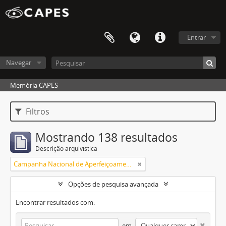
Entrar
Navegar
Memória CAPES
Filtros
Mostrando 138 resultados
Descrição arquivística
Campanha Nacional de Aperfeiçoamento de Pessoal de Nível Superior (CAPES)
Opções de pesquisa avançada
Encontrar resultados com:
em