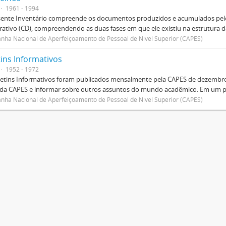
1961 - 1994
sente Inventário compreende os documentos produzidos e acumulados pelo
rativo (CD), compreendendo as duas fases em que ele existiu na estrutura da
ha Nacional de Aperfeiçoamento de Pessoal de Nível Superior (CAPES)
tins Informativos
1952 - 1972
etins Informativos foram publicados mensalmente pela CAPES de dezembro 
 da CAPES e informar sobre outros assuntos do mundo acadêmico. Em um p
ha Nacional de Aperfeiçoamento de Pessoal de Nível Superior (CAPES)