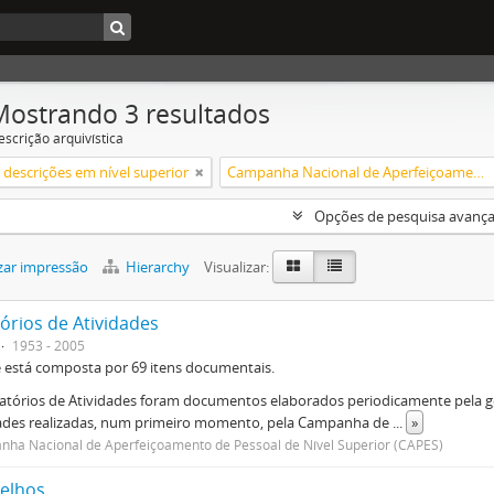
Mostrando 3 resultados
escrição arquivística
descrições em nível superior
Campanha Nacional de Aperfeiçoamento de Pessoal de Nível Superior (CAPES)
Opções de pesquisa avanç
zar impressão
Hierarchy
Visualizar:
órios de Atividades
1953 - 2005
e está composta por 69 itens documentais.
atórios de Atividades foram documentos elaborados periodicamente pela ge
dades realizadas, num primeiro momento, pela Campanha de
...
»
ha Nacional de Aperfeiçoamento de Pessoal de Nível Superior (CAPES)
elhos