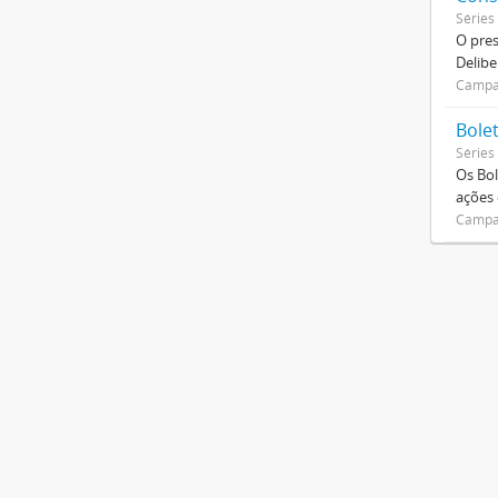
Séries
O pre
Delibe
Campan
Bole
Séries
Os Bol
ações
Campan