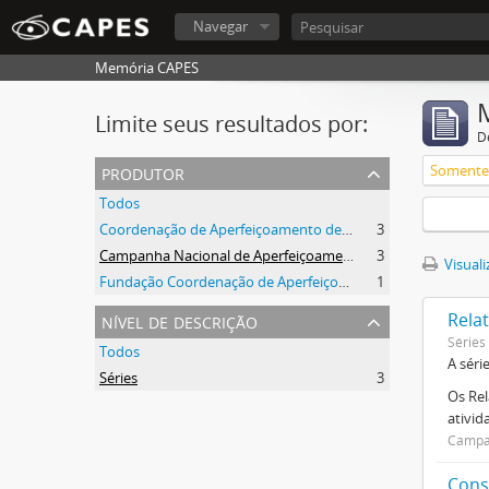
Navegar
Memória CAPES
Limite seus resultados por:
D
produtor
Somente 
Todos
Coordenação de Aperfeiçoamento de Pessoal de Nível Superior (CAPES)
3
Campanha Nacional de Aperfeiçoamento de Pessoal de Nível Superior (CAPES)
3
Visuali
Fundação Coordenação de Aperfeiçoamento de Pessoal de Nível Superior (CAPES)
1
nível de descrição
Relat
Séries
Todos
A séri
Séries
3
Os Rel
ativi
Campan
Cons