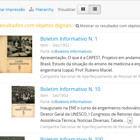
zar impressão
Hierarchy
Visualizar:
resultados com objetos digitais
Mostrar os resultados com objetos 
Boletim Informativo N. 1
Item
Dez/1952
Parte de
Boletins Informativos
Apresentação; O que é a CAPES?; Projetos em andame
Brasil; Estudo da situação do ensino de medicina e eng
engenharia (capa); Prof. Rubens Maciel.
Campanha Nacional de Aperfeiçoamento de Pessoal de N
Boletim Informativo N. 10
Item
Set/1953
Parte de
Boletins Informativos
Inaugurado na ENE o curso de engenheiros rodoviários
Diretor Geral da UNESCO; I Congresso de Reitores das
Assistência Técnica; Notícias Diversas; Tabela
...
»
Campanha Nacional de Aperfeiçoamento de Pessoal de N
Boletim Informativo N. 100