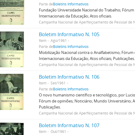
Parte de
Boletins Informativos
Fundação Universidade Nacional do Trabalho; Fórum d
Internacionais da Educação; Atos oficiais.
Campanha Nacional de Aperfeiçoamento de Pessoal de N
Boletim Informativo N. 105
Item
Ago/1961
Parte de
Boletins Informativos
Mobilização Nacional contra o Analfabetismo; Fórum d
Internacionais da Educação; Atos oficiais; Publicações
Campanha Nacional de Aperfeiçoamento de Pessoal de N
Boletim Informativo N. 106
Item
Set/1961
Parte de
Boletins Informativos
O novo humanismo científico e tecnológico, por Lucio
Fórum de opiniões; Noticiário; Mundo Universitário; A
Publicações.
Campanha Nacional de Aperfeiçoamento de Pessoal de N
Boletim Informativo N. 107
Item
Out/1961