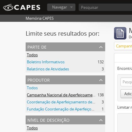
Navegar
Memória CAPES
Limite seus resultados por:
D
parte de
Todos
Boletins Informativos
132
Encontr
Relatórios de Atividades
3
produtor
Todos
Adic
Campanha Nacional de Aperfeiçoamento de Pessoal de Nível Superior (CAPES)
138
Coordenação de Aperfeiçoamento de Pessoal de Nível Superior (CAPES)
3
Limitar 
Fundação Coordenação de Aperfeiçoamento de Pessoal de Nível Superior (CAPES)
1
nível de descrição
Todos