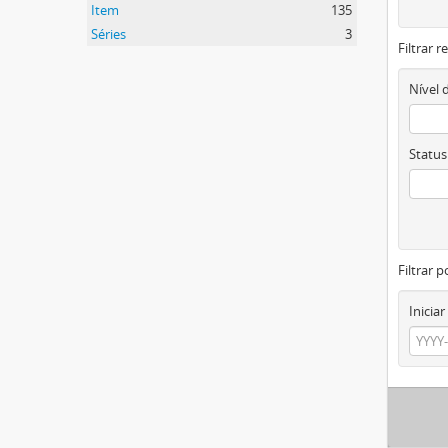
Item
135
Séries
3
Filtrar 
Nível 
Status
Filtrar p
Iniciar