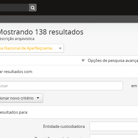
Mostrando 138 resultados
escrição arquivística
Campanha Nacional de Aperfeiçoamento de Pessoal de Nível Superior (CAPES)
Opções de pesquisa avanç
ar resultados com:
em
ionar novo critério
resultados para:
Entidade custodiadora