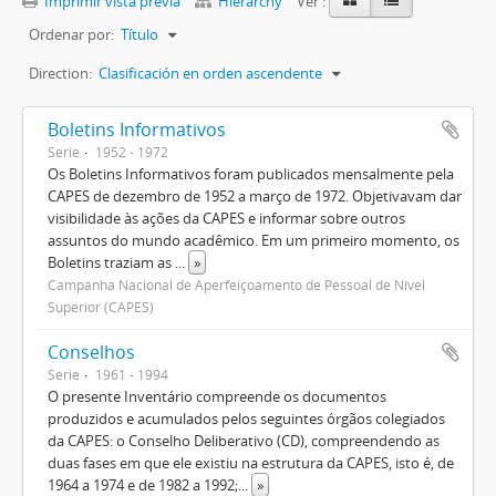
Imprimir vista previa
Hierarchy
Ver :
Ordenar por:
Título
Direction:
Clasificación en orden ascendente
Boletins Informativos
Serie
1952 - 1972
Os Boletins Informativos foram publicados mensalmente pela
CAPES de dezembro de 1952 a março de 1972. Objetivavam dar
visibilidade às ações da CAPES e informar sobre outros
assuntos do mundo acadêmico. Em um primeiro momento, os
Boletins traziam as
...
»
Campanha Nacional de Aperfeiçoamento de Pessoal de Nível
Superior (CAPES)
Conselhos
Serie
1961 - 1994
O presente Inventário compreende os documentos
produzidos e acumulados pelos seguintes órgãos colegiados
da CAPES: o Conselho Deliberativo (CD), compreendendo as
duas fases em que ele existiu na estrutura da CAPES, isto é, de
1964 a 1974 e de 1982 a 1992;
...
»