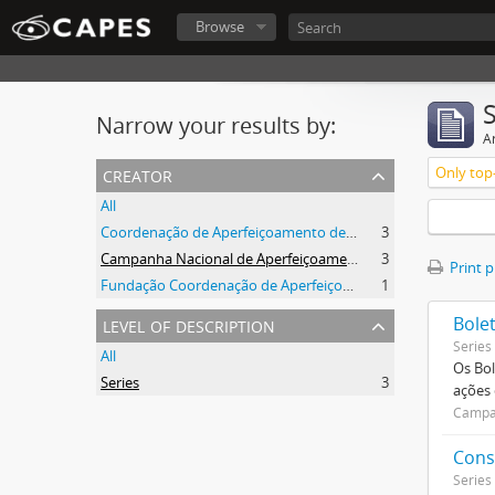
Browse
Narrow your results by:
Ar
creator
Only top-
All
Coordenação de Aperfeiçoamento de Pessoal de Nível Superior (CAPES)
3
Campanha Nacional de Aperfeiçoamento de Pessoal de Nível Superior (CAPES)
3
Print 
Fundação Coordenação de Aperfeiçoamento de Pessoal de Nível Superior (CAPES)
1
level of description
Bole
Series
All
Os Bol
Series
3
ações
Campan
Cons
Series