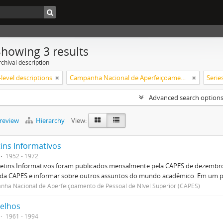
Showing 3 results
chival description
level descriptions
Campanha Nacional de Aperfeiçoamento de Pessoal de Nível Superior (CAPES)
Serie
Advanced search option
preview
Hierarchy
View:
tins Informativos
1952 - 1972
etins Informativos foram publicados mensalmente pela CAPES de dezembro 
 da CAPES e informar sobre outros assuntos do mundo acadêmico. Em um p
ha Nacional de Aperfeiçoamento de Pessoal de Nível Superior (CAPES)
elhos
1961 - 1994