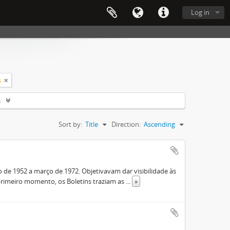
Log in
s
s
Sort by:
Title
Direction:
Ascending
de 1952 a março de 1972. Objetivavam dar visibilidade às
rimeiro momento, os Boletins traziam as
...
»