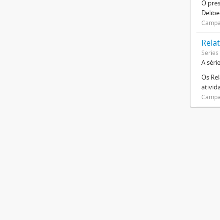
O pre
Delibe
Campan
Relat
Series
A séri
Os Rel
ativi
Campan