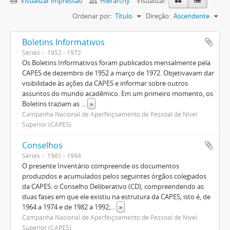
Visualizar impressão
Hierarchy
Visualizar:
Ordenar por:
Título
Direção:
Ascendente
Boletins Informativos
Séries
1952 - 1972
Os Boletins Informativos foram publicados mensalmente pela
CAPES de dezembro de 1952 a março de 1972. Objetivavam dar
visibilidade às ações da CAPES e informar sobre outros
assuntos do mundo acadêmico. Em um primeiro momento, os
Boletins traziam as
...
»
Campanha Nacional de Aperfeiçoamento de Pessoal de Nível
Superior (CAPES)
Conselhos
Séries
1961 - 1994
O presente Inventário compreende os documentos
produzidos e acumulados pelos seguintes órgãos colegiados
da CAPES: o Conselho Deliberativo (CD), compreendendo as
duas fases em que ele existiu na estrutura da CAPES, isto é, de
1964 a 1974 e de 1982 a 1992;
...
»
Campanha Nacional de Aperfeiçoamento de Pessoal de Nível
Superior (CAPES)