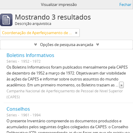
Visualizar impressão
Fechar
Mostrando 3 resultados
Descrição arquivística
Coordenação de Aperfeiçoamento de Pessoal de Nível Superior (CAPES)
Opções de pesquisa avançada
Boletins Informativos
Séries
1952 - 1972
Os Boletins Informativos foram publicados mensalmente pela CAPES
de dezembro de 1952 a março de 1972. Objetivavam dar visibilidade
às ações da CAPES e informar sobre outros assuntos do mundo
acadêmico. Em um primeiro momento, os Boletins traziam as
...
»
Campanha Nacional de Aperfeiçoamento de Pessoal de Nível Superior
(CAPES)
Conselhos
Séries
1961 - 1994
O presente Inventário compreende os documentos produzidos e
acumulados pelos seguintes órgãos colegiados da CAPES: o Conselho
Deliberativo (CD), compreendendo as duas fases em que ele existiu na