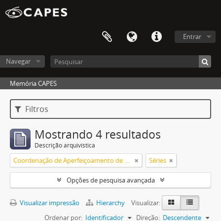
Entrar
Navegar
Memória CAPES
Filtros
Mostrando 4 resultados
Descrição arquivística
Coordenação de Aperfeiçoamento de Pessoal de Nível Superior (CAPES)
Séries
Opções de pesquisa avançada
Visualizar impressão
Hierarchy
Visualizar:
Ordenar por:
Identificador
Direção:
Descendente