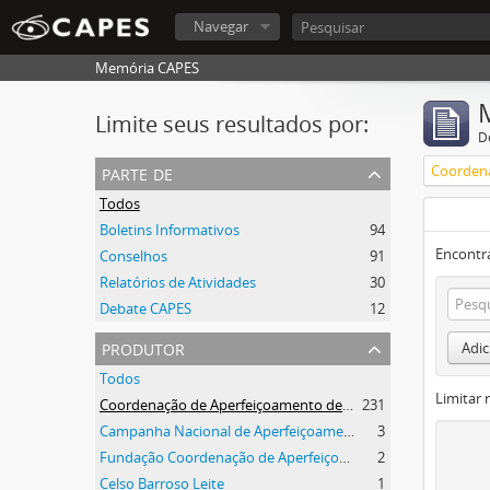
Navegar
Memória CAPES
Limite seus resultados por:
D
parte de
Todos
Boletins Informativos
94
Encontr
Conselhos
91
Relatórios de Atividades
30
Debate CAPES
12
produtor
Adic
Todos
Limitar 
Coordenação de Aperfeiçoamento de Pessoal de Nível Superior (CAPES)
231
Campanha Nacional de Aperfeiçoamento de Pessoal de Nível Superior (CAPES)
3
Fundação Coordenação de Aperfeiçoamento de Pessoal de Nível Superior (CAPES)
2
Celso Barroso Leite
1