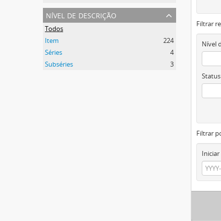
nível de descrição
Filtrar 
Todos
Item
224
Nível 
Séries
4
Subséries
3
Status
Filtrar p
Iniciar