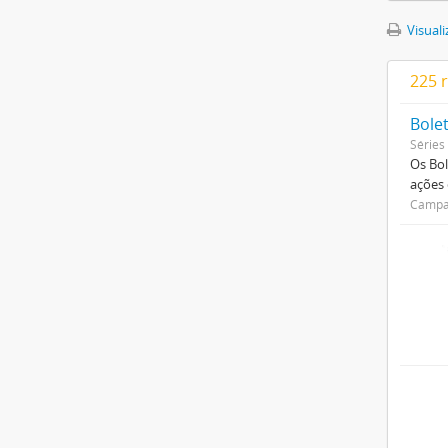
Visuali
225 
Bole
Séries
Os Bol
ações
Campan