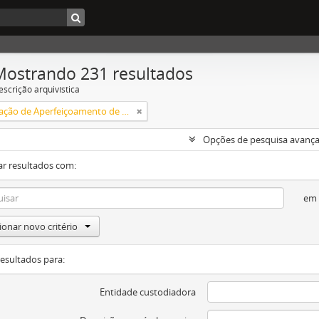
Mostrando 231 resultados
escrição arquivística
Coordenação de Aperfeiçoamento de Pessoal de Nível Superior (CAPES)
Opções de pesquisa avanç
ar resultados com:
em
ionar novo critério
resultados para:
Entidade custodiadora