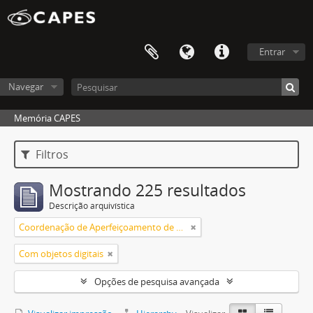
Entrar
Navegar
Memória CAPES
Filtros
Mostrando 225 resultados
Descrição arquivística
Coordenação de Aperfeiçoamento de Pessoal de Nível Superior (CAPES)
Com objetos digitais
Opções de pesquisa avançada