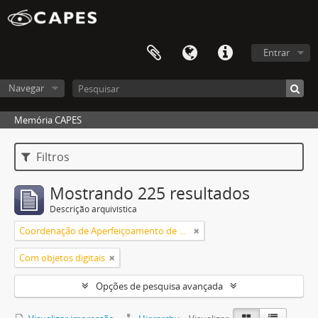
Entrar
Navegar
Memória CAPES
Filtros
Mostrando 225 resultados
Descrição arquivística
Coordenação de Aperfeiçoamento de Pessoal de Nível Superior (CAPES)
Com objetos digitais
Opções de pesquisa avançada