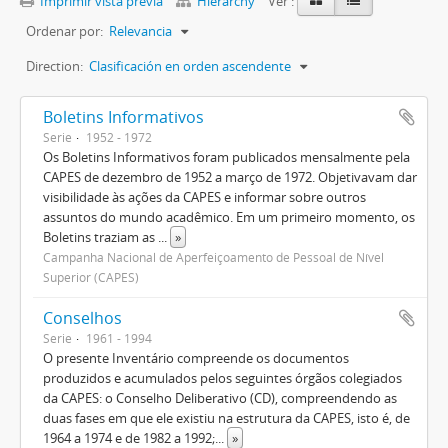
Imprimir vista previa
Hierarchy
Ver :
Ordenar por:
Relevancia
Direction:
Clasificación en orden ascendente
Boletins Informativos
Serie
1952 - 1972
Os Boletins Informativos foram publicados mensalmente pela
CAPES de dezembro de 1952 a março de 1972. Objetivavam dar
visibilidade às ações da CAPES e informar sobre outros
assuntos do mundo acadêmico. Em um primeiro momento, os
Boletins traziam as
...
»
Campanha Nacional de Aperfeiçoamento de Pessoal de Nível
Superior (CAPES)
Conselhos
Serie
1961 - 1994
O presente Inventário compreende os documentos
produzidos e acumulados pelos seguintes órgãos colegiados
da CAPES: o Conselho Deliberativo (CD), compreendendo as
duas fases em que ele existiu na estrutura da CAPES, isto é, de
1964 a 1974 e de 1982 a 1992;
...
»